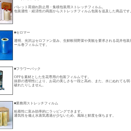
パレット荷崩れ防止用・集積包装用ストレッチフィルム。
包装適性・経済性の両面からストレッチフィルム包装を追及した商品です
■セロマー
透明、光沢はセロファン並み、生鮮軟弱野菜や美観を要求される花卉包装
ール巻フィルムです。
■フラワーパック
OPPを素材とした生花専用の包装フィルムです。
抜群の透明性により、お花の美しさを一段と高め、また、水にぬれても弱
破れたりしません。
■業務用ストレッチフィルム
粘着性に富み効率的にラッピングできます。
通気性を備え水蒸気透過が少ないため、風味と鮮度を保ちます。